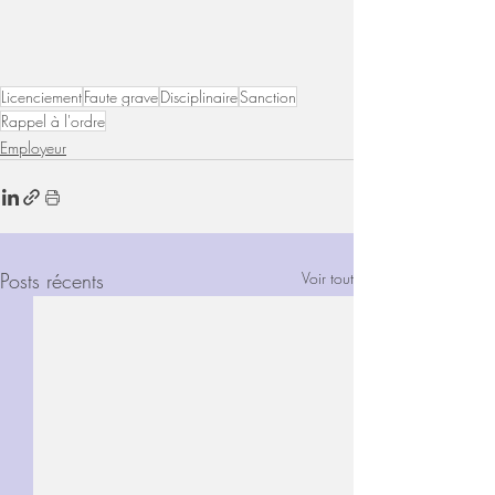
Licenciement
Faute grave
Disciplinaire
Sanction
Rappel à l'ordre
Employeur
Posts récents
Voir tout